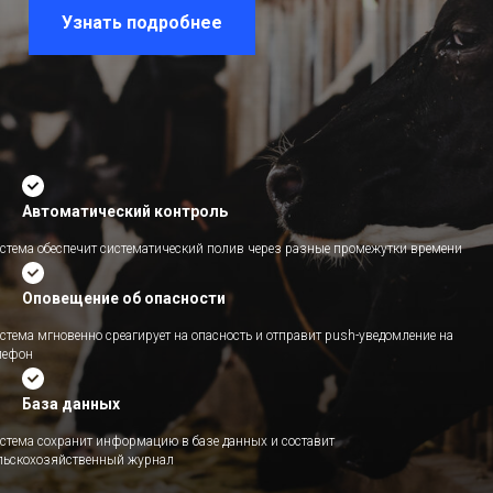
Узнать подробнее
Автоматический контроль
стема обеспечит систематический полив через разные промежутки времени
Оповещение об опасности
стема мгновенно среагирует на опасность и отправит push-уведомление на
лефон
База данных
стема сохранит информацию в базе данных и составит
льскохозяйственный журнал