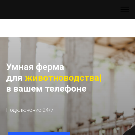
Умная ферма
для
животноводства
|
в вашем телефоне
Подключение 24/7